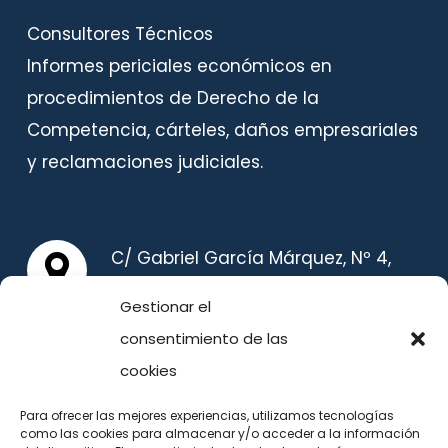
Consultores Técnicos
Informes periciales económicos en
procedimientos de Derecho de la
Competencia, cárteles, daños empresariales
y reclamaciones judiciales.
C/ Gabriel García Márquez, Nº 4,
Planta Primera, 28232, Las Rozas
Gestionar el
(Madrid) España
consentimiento de las
cookies
TELÉFONO
Para ofrecer las mejores experiencias, utilizamos tecnologías
como las cookies para almacenar y/o acceder a la información
91 011 35 70