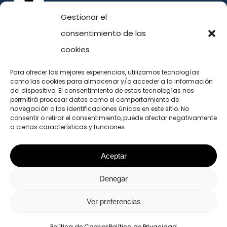
Planta Primera, 28232, Las Rozas
Gestionar el
(Madrid) España
consentimiento de las
cookies
TELÉFONO
Para ofrecer las mejores experiencias, utilizamos tecnologías
como las cookies para almacenar y/o acceder a la información
91 011 35 70
del dispositivo. El consentimiento de estas tecnologías nos
permitirá procesar datos como el comportamiento de
630 70 51 87
navegación o las identificaciones únicas en este sitio. No
info@consultorestecnicos.es
consentir o retirar el consentimiento, puede afectar negativamente
a ciertas características y funciones.
Aceptar
Denegar
Ver preferencias
© 2026 Consultores Técnicos. -
Política de Privacidad
-
Política de Cookies
Política de Cookies
Política de Privacidad