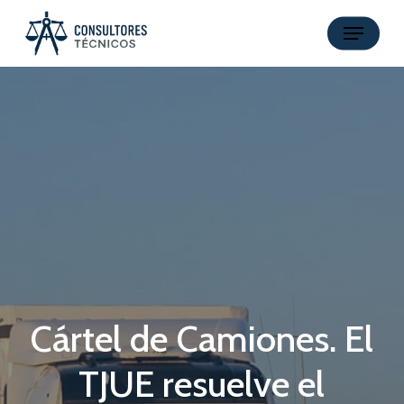
Skip
Menu
to
main
content
Cártel de Camiones. El
TJUE resuelve el