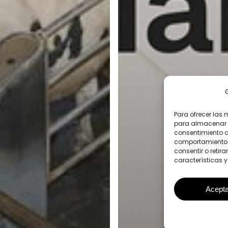
Para ofrecer las 
para almacenar y
consentimiento d
comportamiento d
consentir o retir
características y
Acepta