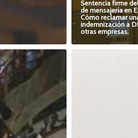
Sentencia firme del
de mensajería en E
Cómo reclamar un
indemnización a D
otras empresas.
Telefónica
se
suma
ente
al
“tsunami”
del
Cártel
de
los