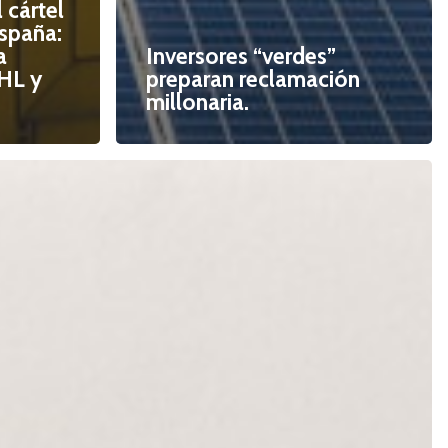
 cártel
spaña:
a
Inversores “verdes”
HL y
preparan reclamación
millonaria.