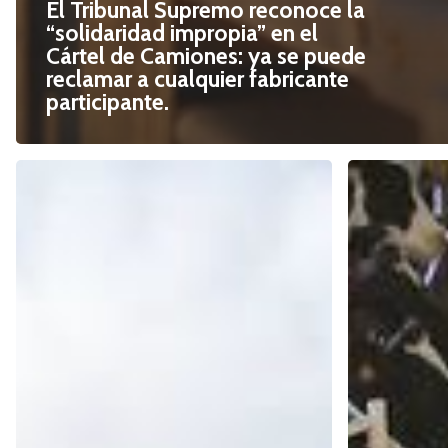
El Tribunal Supremo reconoce la
“solidaridad impropia” en el
Cártel de Camiones: ya se puede
reclamar a cualquier fabricante
participante.
Cártel
¿Se
de
están
Camiones.
estimando
El
correctam
Tribunal
todos
Supremo
los
flexibiliza
daños
los
en
requisitos
las