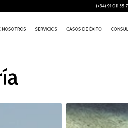
(+34) 91 011 35 
E NOSOTROS
SERVICIOS
CASOS DE ÉXITO
CONSUL
ía
Sentencia
firme
del