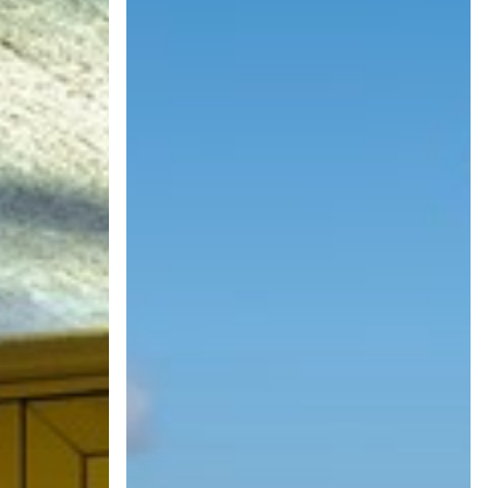
reclamación
millonaria.