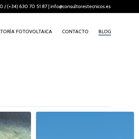
70
/
(+34) 630 70 51 87
|
info@consultorestecnicos.es
TORÍA FOTOVOLTAICA
CONTACTO
BLOG
Inversores
“verdes”
preparan