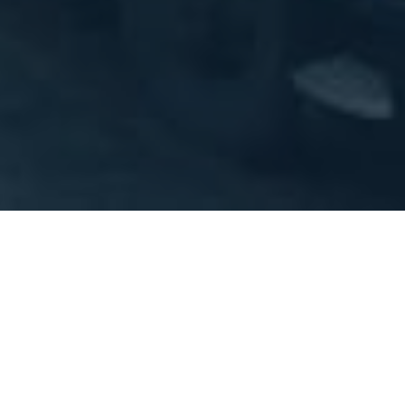
Cártel de Camiones.
Impropia.
Una vez más, nuestro
Informe 