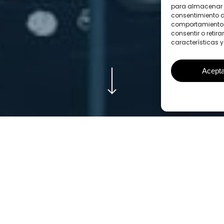
para almacenar y
consentimiento d
comportamiento d
consentir o retir
características y
Acepta
 Primera Sentencia que estima el 
Pericial
participa en una Sentencia absolutament