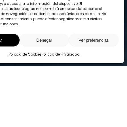
/o acceder a la información del dispositivo. El
e estas tecnologías nos permitirá procesar datos como el
e navegación o las identificaciones únicas en este sitio. No
ar el consentimiento, puede afectar negativamente a ciertas
 funciones.
r
Denegar
Ver preferencias
Share
Política de Cookies
Política de Privacidad
daño por Solidaridad
e decisiva para el asunto del