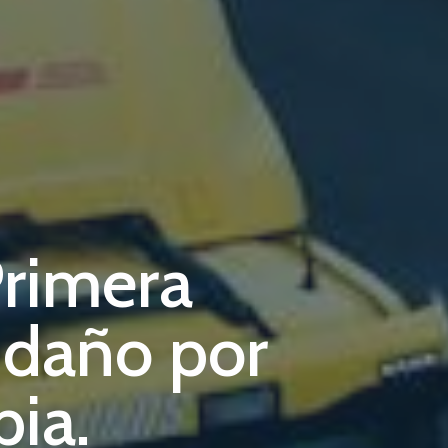
Primera
 daño por
pia.