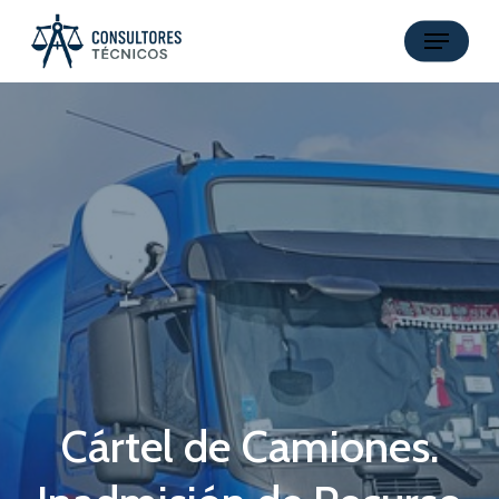
Skip
Menu
to
main
content
Cártel de Camiones.