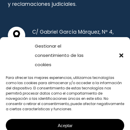
y reclamaciones judiciales.
C/ Gabriel García Márquez, Nº 4,
Planta Primera, 28232, Las Rozas
Gestionar el
(Madrid) España
consentimiento de las
cookies
TELÉFONO
Para ofrecer las mejores experiencias, utilizamos tecnologías
como las cookies para almacenar y/o acceder a la información
91 011 35 70
del dispositivo. El consentimiento de estas tecnologías nos
permitirá procesar datos como el comportamiento de
630 70 51 87
navegación o las identificaciones únicas en este sitio. No
info@consultorestecnicos.es
consentir o retirar el consentimiento, puede afectar negativamente
a ciertas características y funciones.
Aceptar