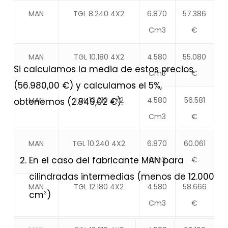
MAN
TGL 8.240 4X2
6.870
57.386
Cm3
€
MAN
TGL 10.180 4X2
4.580
55.080
Si calculamos la media de estos precios
Cm3
€
(56.980,00 €) y calculamos el 5%,
MAN
TGL 10.210 4X2
4.580
56.581
obtenemos (2.849,02 €).
Cm3
€
MAN
TGL 10.240 4X2
6.870
60.061
En el caso del fabricante MAN para
Cm3
€
cilindradas intermedias (menos de 12.000
MAN
TGL 12.180 4X2
4.580
58.666
cm
)
3
Cm3
€