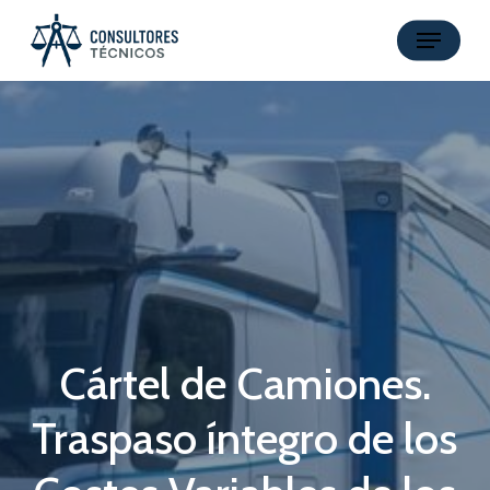
Skip
Menu
to
main
content
Cártel de Camiones.
Traspaso íntegro de los