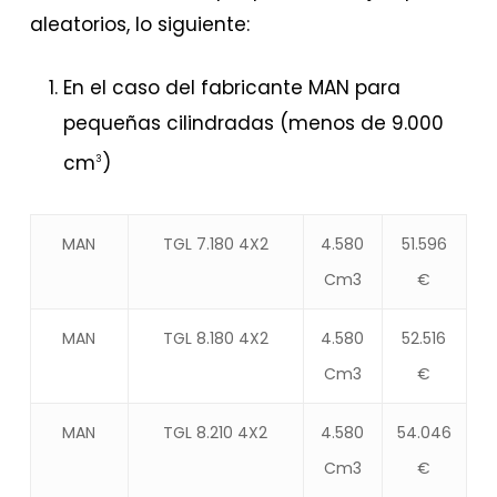
aleatorios, lo siguiente:
En el caso del fabricante MAN para
pequeñas cilindradas (menos de 9.000
cm
)
3
MAN
TGL 7.180 4X2
4.580
51.596
Cm3
€
MAN
TGL 8.180 4X2
4.580
52.516
Cm3
€
MAN
TGL 8.210 4X2
4.580
54.046
Cm3
€