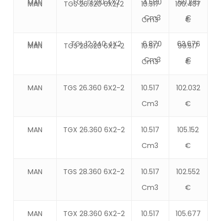
MAN
TGL 12.210 4X2
4.580
60.196
MAN
TGS 26.320 6X2/2
10.517
100.437
Cm3
€
Cm3
€
MAN
TGL 12.240 4X2
6.870
63.676
MAN
TGS 28.320 6X2-2
10.517
99.517
Cm3
€
Cm3
€
MAN
TGS 26.360 6X2-2
10.517
102.032
Cm3
€
MAN
TGX 26.360 6X2-2
10.517
105.152
Cm3
€
MAN
TGS 28.360 6X2-2
10.517
102.552
Cm3
€
MAN
TGX 28.360 6X2-2
10.517
105.677